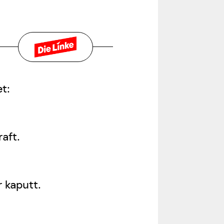
t:
aft.
 kaputt.