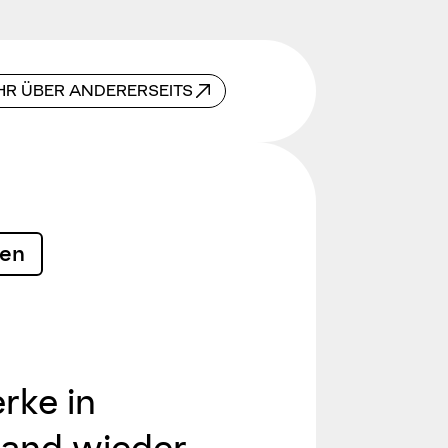
R ÜBER ANDERERSEITS
len
rke in
land wieder